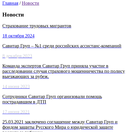
Главная
/
Новости
Новости
Страхование трудовых мигрантов
18 октября 2024
Савитар Груп – №1 среди российских ассистанс-компаний
8 декабря 2023
Команда экспертов Савитар Груп приняла участие в
расследовании случая страхового мошенничества по полису
выезжающих за рубеж.
14 июня 2023
Cотрудники Савитар Груп организовали помощь
пострадавшим в ДТП
17 июня 2021
25.03.2021 заключено соглашение между Савитар Груп и
фондом защиты Русского Мира о юридической защите