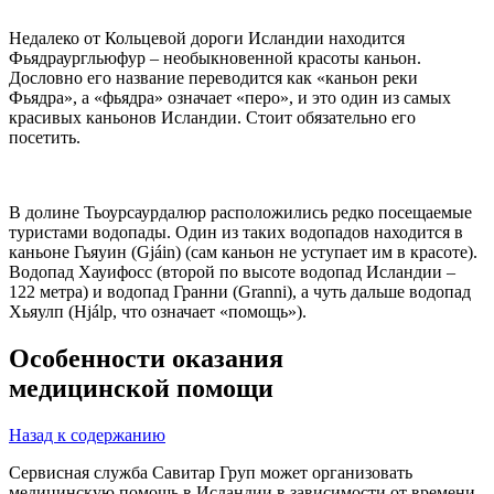
Недалеко от Кольцевой дороги Исландии находится
Фьядраургльюфур – необыкновенной красоты каньон.
Дословно его название переводится как «каньон реки
Фьядра», а «фьядра» означает «перо», и это один из самых
красивых каньонов Исландии. Стоит обязательно его
посетить.
В долине Тьоурсаурдалюр расположились редко посещаемые
туристами водопады. Один из таких водопадов находится в
каньоне Гьяуин (Gjáin) (сам каньон не уступает им в красоте).
Водопад Хауифосс (второй по высоте водопад Исландии –
122 метра) и водопад Гранни (Granni), а чуть дальше водопад
Хьяулп (Hjálp, что означает «помощь»).
Особенности оказания
медицинской помощи
Назад к содержанию
Сервисная служба Савитар Груп может организовать
медицинскую помощь в Исландии в зависимости от времени