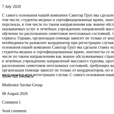
7 July 2020
С самого основания нашей компании Савитар Груп мы сделали
том числе, студенты-медики и сертифицированные врачи, лин
персонала, в том числе по таким направлениям как знание обс
оказываемых услуг в лечебных учреждениях направлений массо
обучение по распознанию симптомов неотложных состояний, т
сервиса. Однако, организация помощи зависит не только от к
необходимости разъяснит координатор при регистрации случая
основания нашей компании Савитар Груп мы сделали ставку н
студенты-медики и сертифицированные врачи, лингвисты со з
числе по таким направлениям как знание обслуживаемых страхо
в лечебных учреждениях направлений массового туризма, прото
распознанию симптомов неотложных состояний, требующих выз
организация помощи зависит не только от координаторов, но 
координатор при регистрации случая. С самого основания на
Show full feedback
Moderator Savitar Group
08 August 2026
Comment 1
Send comment: