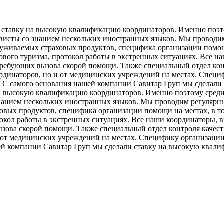
 ставку на высокую квалификацию координаторов. Именно поэт
гвисты со знанием нескольких иностранных языков. Мы провод
луживаемых страховых продуктов, специфика организации помощи 
вого туризма, протокол работы в экстренных ситуациях. Все на
ребующих вызова скорой помощи. Также специальный отдел кон
оординаторов, но и от медицинских учреждений на местах. Спе
. С самого основания нашей компании Савитар Груп мы сделали
а высокую квалификацию координаторов. Именно поэтому среди 
нанием нескольких иностранных языков. Мы проводим регулярн
вых продуктов, специфика организации помощи на местах, в том
кол работы в экстренных ситуациях. Все наши координаторы, вн
ова скорой помощи. Также специальный отдел контроля качеств
и от медицинских учреждений на местах. Специфику организаци
шей компании Савитар Груп мы сделали ставку на высокую квал