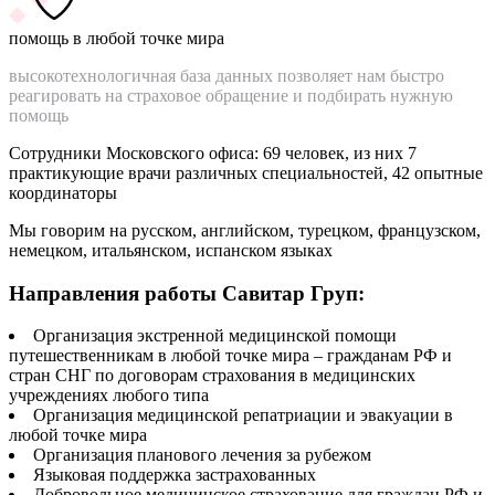
помощь в любой точке мира
высокотехнологичная база данных позволяет нам быстро
реагировать на страховое обращение и подбирать нужную
помощь
Сотрудники Московского офиса:
69
человек
, из них
7
практикующие врачи
различных специальностей,
42
опытные
координаторы
Мы говорим на
русском, английском, турецком, французском,
немецком, итальянском, испанском языках
Направления работы
Савитар Груп:
Организация экстренной медицинской помощи
путешественникам в любой точке мира – гражданам РФ и
стран СНГ по договорам страхования в медицинских
учреждениях любого типа
Организация медицинской репатриации и эвакуации в
любой точке мира
Организация планового лечения за рубежом
Языковая поддержка застрахованных
Добровольное медицинское страхование для граждан РФ и