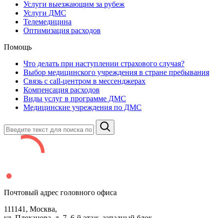
Услуги выезжающим за рубеж
Услуги ДМС
Телемедицина
Оптимизация расходов
Помощь
Что делать при наступлении страхового случая?
Выбор медицинского учреждения в стране пребывания
Связь с сall-центром в мессенджерах
Компенсация расходов
Виды услуг в программе ДМС
Медицинские учреждения по ДМС
Почтовый адрес головного офиса
111141
, Москва,
ул. Плеханова, д.
7
,
6
-й этаж, западный блок